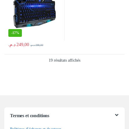
-
17%
د.م.
249,00
د.م.
299,00
Trié du plus récent au plus anc
19 résultats affichés
Termes et conditions