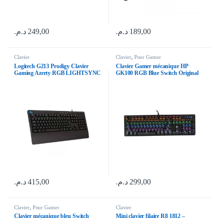
د.م.
249,00
د.م.
189,00
Clavier
Clavier
,
Pour Gamer
Logitech G213 Prodigy Clavier
Clavier Gamer mécanique HP
Gaming Azerty RGB LIGHTSYNC
GK100 RGB Blue Switch Original
| Prix Maroc
د.م.
415,00
د.م.
299,00
Clavier
,
Pour Gamer
Clavier
Clavier mécanique bleu Switch
Mini clavier filaire R8 1812 –