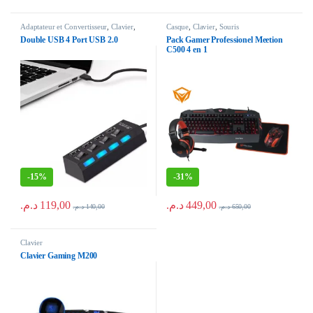
Adaptateur et Convertisseur
,
Clavier
,
Casque
,
Clavier
,
Souris
Clé USB
,
Manette
,
Souris
Double USB 4 Port USB 2.0
Pack Gamer Professionel Meetion
C500 4 en 1
-
15%
-
31%
د.م.
119,00
د.م.
449,00
د.م.
140,00
د.م.
650,00
Clavier
Clavier Gaming M200