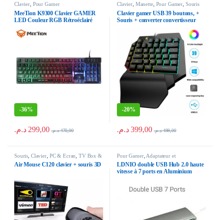
Clavier
,
Pour Gamer
Clavier
,
Manette
,
Pour Gamer
,
Souris
MeeTion K9300 Clavier GAMER
Clavier gamer USB 39 boutons, +
LED Couleur RGB Rétroéclairé
Souris + converter convertisseur
bluetooth clavier de jeu filaire rgb
LED rétro-éclairé
-
36%
-
20%
د.م.
299,00
د.م.
399,00
د.م.
470,00
د.م.
499,00
Souris
,
Clavier
,
PC & Ecran
,
TV Box &
Pour Gamer
,
Adaptateur et
Recepteur
Convertisseur
,
Cable
,
Chargeur
,
Clavier
,
Air Mouse C120 clavier + souris 3D
LDNIO double USB Hub 2.0 haute
Clé USB
,
Manette
,
Souris
vitesse à 7 ports en Aluminium