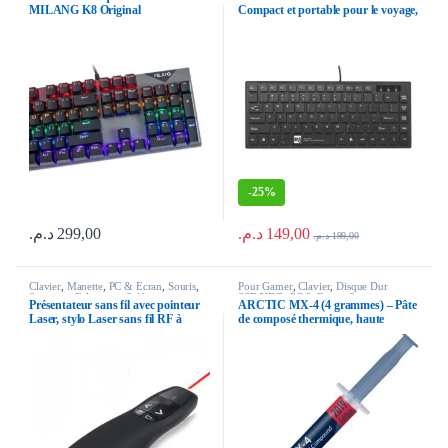
MILANG K8 Original
Compact et portable pour le voyage,
le travail et les jeux
-
25%
د.م.
149,00
د.م.
299,00
د.م.
199,00
Clavier
,
Manette
,
PC & Ecran
,
Souris
,
Pour Gamer
,
Clavier
,
Disque Dur
Support - Eclairage - Selfi
SSD/HDD
,
PC & Ecran
,
Souris
Présentateur sans fil avec pointeur
ARCTIC MX-4 (4 grammes) – Pâte
Laser, stylo Laser sans fil RF à
de composé thermique, haute
lumière rouge, télécommande USB
performance à base de carbone,
2.4GHz pour présentation PPT
pâte de dissipateur thermique pour
CPU et GPU, patte thermique pour
Processeur