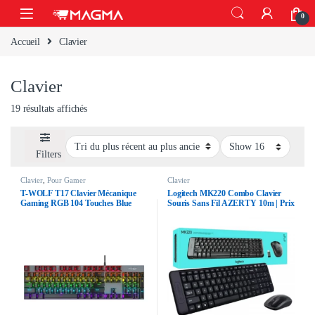
Skip to navigation
Skip to content
Open
0
Accueil
Clavier
Clavier
Trié du plus récent au plus ancien
19 résultats affichés
Filters
Clavier
,
Pour Gamer
Clavier
T-WOLF T17 Clavier Mécanique
Logitech MK220 Combo Clavier
Gaming RGB 104 Touches Blue
Souris Sans Fil AZERTY 10m | Prix
Switch
Maroc