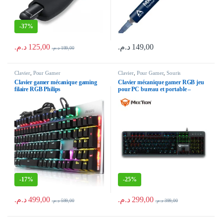
-
37%
د.م.
125,00
د.م.
149,00
د.م.
199,00
Clavier
,
Pour Gamer
Clavier
,
Pour Gamer
,
Souris
Clavier gamer mécanique gaming
Clavier mécanique gamer RGB jeu
filaire RGB Philips
pour PC bureau et portable –
mechanical keyboard Blue switch
USB for gaming (blue switch)
MEETION MK007 Français/arabe
-
17%
-
25%
د.م.
499,00
د.م.
299,00
د.م.
599,00
د.م.
399,00