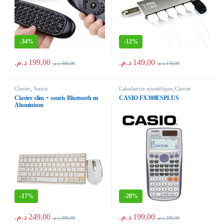
-
34%
-
12%
د.م.
199,00
د.م.
149,00
د.م.
300,00
د.م.
170,00
Clavier
,
Souris
Calculatrice scientifique
,
Clavier
Clavier slim + souris Bluetooth en
CASIO FX300ESPLUS
Aluminium
-
17%
-
20%
د.م.
249,00
د.م.
199,00
د.م.
300,00
د.م.
250,00