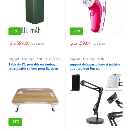
-
8%
-
36%
د.م.
599,00
د.م.
159,00
د.م.
649,00
د.م.
249,00
Support - Eclairage - Selfi
,
PC & Ecran
,
Support - Eclairage - Selfi
Pour voiture
Table de PC portable ou études,
support de Smartphone et tablette
table pliable en bois pour lit, salon
pour table ou bureau
et voiture, pour enfants et adultes
-
28%