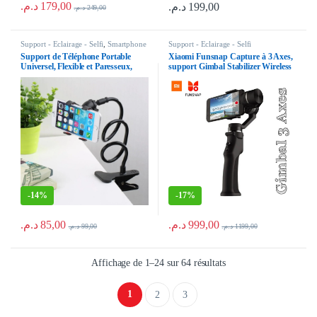
د.م.
179,00
د.م.
199,00
د.م.
249,00
Ce produit a plusieurs variations. Les options peuvent être choisies sur la p
Support - Eclairage - Selfi
,
Smartphone
Support - Eclairage - Selfi
Support de Téléphone Portable
Xiaomi Funsnap Capture à 3 Axes,
Universel, Flexible et Paresseux,
support Gimbal Stabilizer Wireless
Réglable, Clip pour Téléphone
Bluetooth pour Smartphone Video
Portable, Lit à la Maison, Bureau
Record
-
14%
-
17%
د.م.
85,00
د.م.
999,00
د.م.
99,00
د.م.
1199,00
Trié du plus récent au 
Affichage de 1–24 sur 64 résultats
1
2
3