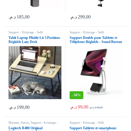
د.م.
185,00
د.م.
299,00
Support - Eclairage - Selfi
Support - Eclairage - Selfi
Table Laptop Pliable Lit 5 Positions
Support Double pour Tablette et
Réglable Lazy Desk
Téléphone Réglable – Stand Bureau
2 en 1
-
34%
د.م.
99,00
د.م.
199,00
د.م.
149,00
Manette
,
Souris
,
Support - Eclairage -
Support - Eclairage - Selfi
Selfi
Logitech R400 Original
Support Tablette et smartphone