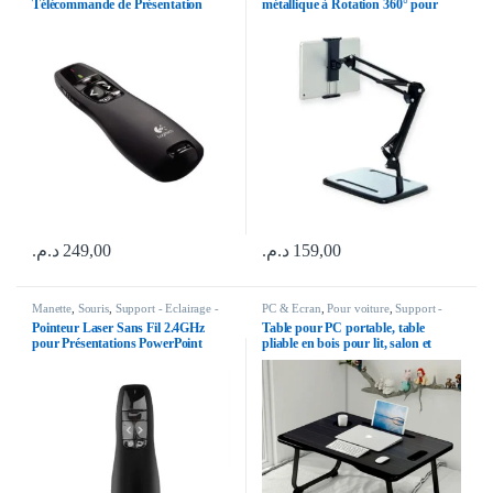
Télécommande de Présentation
métallique à Rotation 360° pour
Sans Fil – Pointeur présentateur
Bureau et Table
Laser Rouge
د.م.
249,00
د.م.
159,00
Manette
,
Souris
,
Support - Eclairage -
PC & Ecran
,
Pour voiture
,
Support -
Selfi
Eclairage - Selfi
Pointeur Laser Sans Fil 2.4GHz
Table pour PC portable, table
pour Présentations PowerPoint
pliable en bois pour lit, salon et
voiture