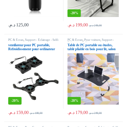
-
20%
د.م.
199,00
د.م.
125,00
د.م.
249,00
Ce produit a plusieurs variations. Les 
PC & Ecran
,
Support - Eclairage - Selfi
PC & Ecran
,
Pour voiture
,
Support -
Eclairage - Selfi
ventilateur pour PC portable,
Table de PC portable ou études,
Refroidissement pour ordinateur
table pliable en bois pour lit, salon
portable, table à double ventilateurs
et voiture, pour enfants et adultes
USB, mini support fan à ordinateur
Copy
portable
-
20%
-
28%
د.م.
159,00
د.م.
179,00
د.م.
199,00
د.م.
249,00
Ce produit a plusieurs variations. Les 