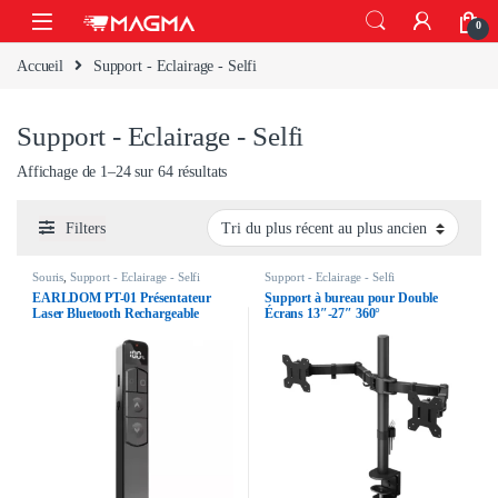
Skip to navigation
Skip to content
Open
0
Accueil
Support - Eclairage - Selfi
Support - Eclairage - Selfi
Trié du plus récent au plus ancien
Affichage de 1–24 sur 64 résultats
Filters
Souris
,
Support - Eclairage - Selfi
Support - Eclairage - Selfi
EARLDOM PT-01 Présentateur
Support à bureau pour Double
Laser Bluetooth Rechargeable
Écrans 13″-27″ 360°
Type-C