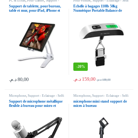
PC & Ecran
,
Pour Gamer
,
Support -
Pour voiture
,
Support - Eclairage - Selfi
Eclairage - Selfi
Support de tablette, pour bureau,
Échelle à bagages 110lb 50kg
table et mur, pour iPad, iPhone et
Numérique Portable Balance de
Smartphones
mesure du poids de Bagages
Suspendus pour Voyage Valise
-
20%
د.م.
159,00
د.م.
80,00
د.م.
199,00
Microphone
,
Support - Eclairage - Selfi
Microphone
,
Support - Eclairage - Selfi
Support de microphone métallique
microphone mini stand support de
flexible à bureau pour micro et
micro à bureau
smartphone