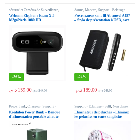
sécurité et Caméras de Surveillance
,
Souris
,
Manette
,
Support - Eclairage -
Microphone
,
PC & Ecran
,
Pour Gamer
,
Selfi
Webcam Elephone Ecam X 5
Présentateur sans fil Abcnovel A187
Support - Eclairage - Selfi
MégaPixels 1080 HD
– Stylo de présentation à USB, avec
laser rouge pour présentation
powerpoint sur PC
-
36%
-
24%
د.م.
159,00
د.م.
189,00
د.م.
249,00
د.م.
249,00
Power bank
,
Chargeur
,
Support -
Support - Eclairage - Selfi
,
Non classé
Eclairage - Selfi
Konfulon Power Bank – Banque
Eliminateur de peluches – Éliminez
d’alimentation portable à haute
les peluches en toute simplicité
capacité 50000 mAh