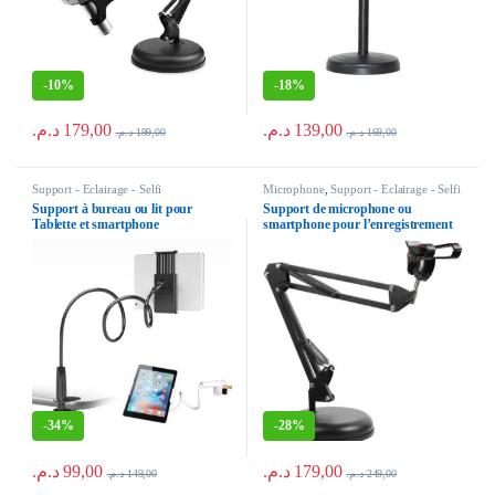
-
10%
-
18%
د.م.
179,00
د.م.
139,00
د.م.
199,00
د.م.
169,00
Support - Eclairage - Selfi
Microphone
,
Support - Eclairage - Selfi
Support à bureau ou lit pour
Support de microphone ou
Tablette et smartphone
smartphone pour l’enregistrement
en studio Bras Réglable Mobile
pour Tablette Table support Flexible
métallique
-
34%
-
28%
د.م.
99,00
د.م.
179,00
د.م.
149,00
د.م.
249,00