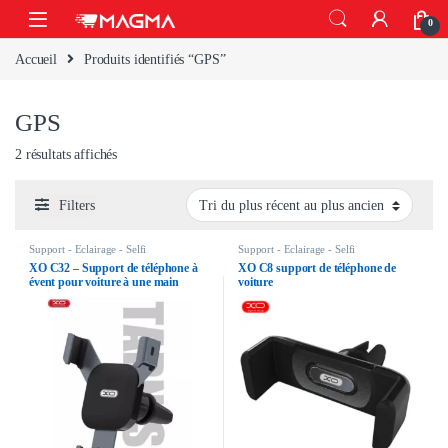
Skip to navigation
Skip to content
Open
0
Accueil
Produits identifiés “GPS”
GPS
Trié du plus récent au plus ancien
2 résultats affichés
Filters
Support - Eclairage - Selfi
Support - Eclairage - Selfi
XO C32 – Support de téléphone à
XO C8 support de téléphone de
évent pour voiture à une main
voiture