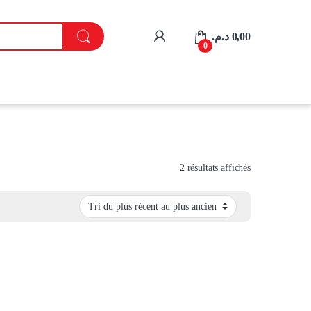
My Account
د.م.
0,00
0
Trié du plus réc
2 résultats affichés