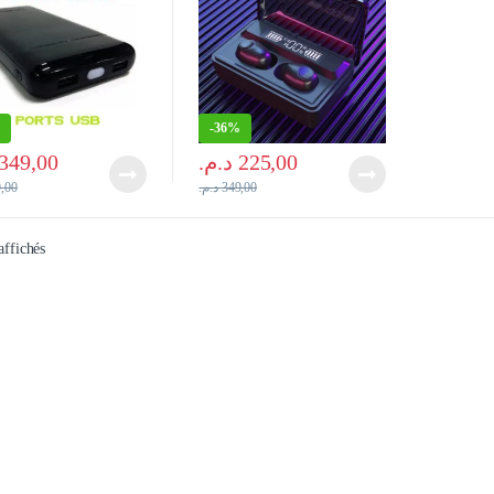
%
-
36%
349,00
د.م.
225,00
,00
د.م.
349,00
Trié du plus récent au plus ancien
 affichés