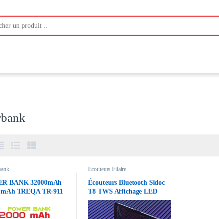
:
rbank
bank
Ecouteurs Filaire
R BANK 32000mAh
Écouteurs Bluetooth Sidoc
0 mAh TREQA TR-911
T8 TWS Affichage LED
Mini boitier power bank
2200 mAh – Noir