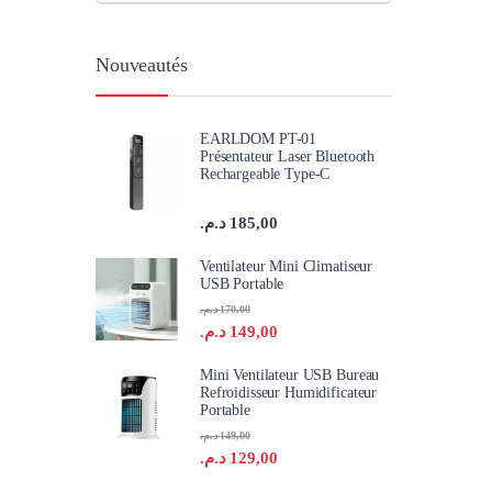
Nouveautés
EARLDOM PT-01
Présentateur Laser Bluetooth
Rechargeable Type-C
د.م.
185,00
Ventilateur Mini Climatiseur
USB Portable
د.م.
170,00
د.م.
149,00
Mini Ventilateur USB Bureau
Refroidisseur Humidificateur
Portable
د.م.
149,00
د.م.
129,00