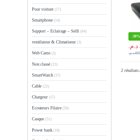
Pour voiture
(17)
Smartphone
(14)
Support – Eclairage – Selfi
(64)
-
30
ventilateur & Climatiseur
(3)
د.م.
Web Cams
(1)
د.م.
499
Non classé
(23)
2 résultats
SmartWatch
(37)
Cable
(22)
Chargeur
(17)
Ecouteurs Filaire
(50)
Casque
(51)
Power bank
(18)