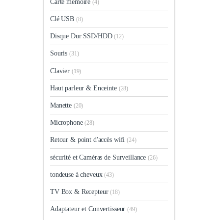
Carte mémoire
(4)
Clé USB
(8)
Disque Dur SSD/HDD
(12)
Souris
(31)
Clavier
(19)
Haut parleur & Enceinte
(28)
Manette
(20)
Microphone
(28)
Retour & point d'accès wifi
(24)
sécurité et Caméras de Surveillance
(26)
tondeuse à cheveux
(43)
TV Box & Recepteur
(18)
Adaptateur et Convertisseur
(49)