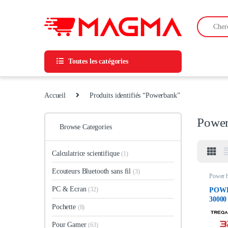
Skip to navigation
Skip to content
Search for
Toutes les catégories
Accueil
Produits identifiés “Powerbank”
Powe
Browse Categories
Calculatrice scientifique
(1)
Ecouteurs Bluetooth sans fil
(3)
Power 
PC & Ecran
(32)
POWE
3000
Pochette
(8)
Pour Gamer
(63)