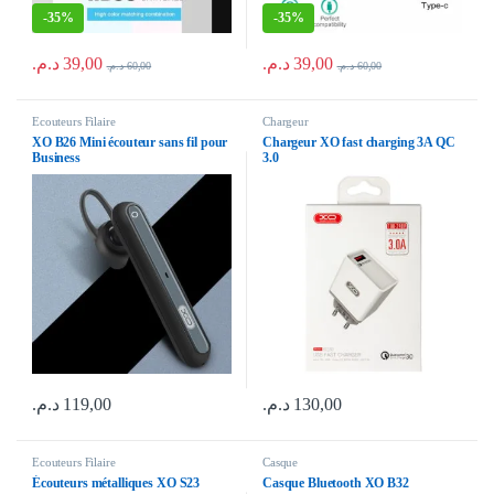
-
35%
-
35%
د.م.
39,00
د.م.
39,00
د.م.
60,00
د.م.
60,00
Ecouteurs Filaire
Chargeur
XO B26 Mini écouteur sans fil pour
Chargeur XO fast charging 3A QC
Business
3.0
د.م.
119,00
د.م.
130,00
Ecouteurs Filaire
Casque
Écouteurs métalliques XO S23
Casque Bluetooth XO B32