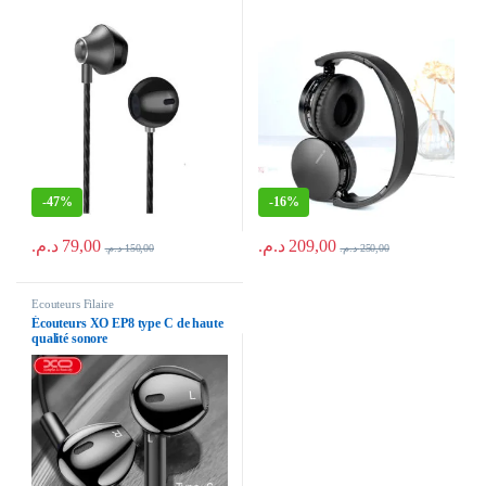
-
47%
-
16%
د.م.
79,00
د.م.
209,00
د.م.
150,00
د.م.
250,00
Ecouteurs Filaire
Écouteurs XO EP8 type C de haute
qualité sonore