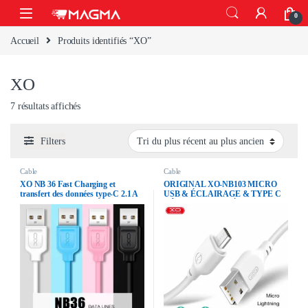
Skip to navigation
Skip to content
Open
0
Accueil
Produits identifiés “XO”
XO
Trié du plus récent au plus ancien
7 résultats affichés
Filters
Cable
Cable
XO NB 36 Fast Charging et
ORIGINAL XO-NB103 MICRO
transfert des données type-C 2.1 A
USB & ÉCLAIRAGE & TYPE C
CÂBLE DE DONNÉES DE
CHARGE SUPER RAPIDE 2.1A