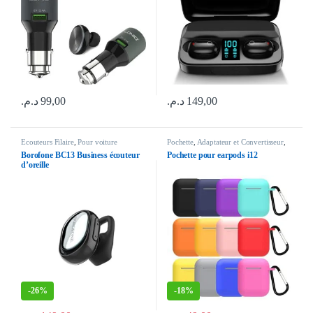
د.م.
99,00
د.م.
149,00
Ecouteurs Filaire
,
Pour voiture
Pochette
,
Adaptateur et Convertisseur
,
Ecouteurs Filaire
Borofone BC13 Business écouteur
Pochette pour earpods i12
d’oreille
-
26%
-
18%