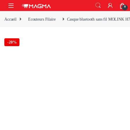
Skip to navigation
Skip to content
Open
0
Accueil
Ecouteurs Filaire
Casque bluetooth sans fil MOLINK H7 à 
-
20%