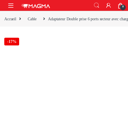
Skip to navigation
Skip to content
Open
0
Accueil
Cable
Adaptateur Double prise 6 ports secteur avec cha
-
17%