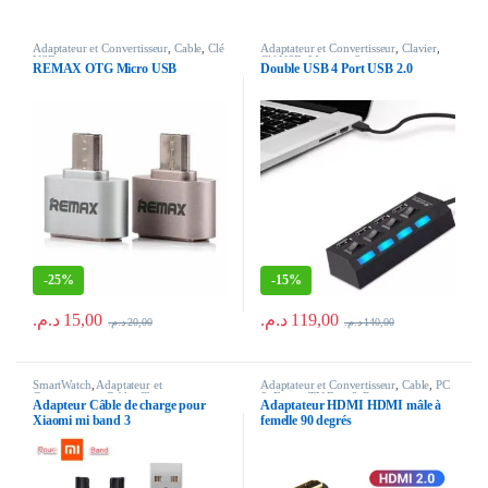
Adaptateur et Convertisseur
,
Cable
,
Clé
Adaptateur et Convertisseur
,
Clavier
,
USB
Clé USB
,
Manette
,
Souris
REMAX OTG Micro USB
Double USB 4 Port USB 2.0
-
25%
-
15%
د.م.
15,00
د.م.
119,00
د.م.
20,00
د.م.
140,00
SmartWatch
,
Adaptateur et
Adaptateur et Convertisseur
,
Cable
,
PC
Convertisseur
,
Cable
,
Chargeur
& Ecran
,
TV Box & Recepteur
Adapteur Câble de charge pour
Adaptateur HDMI HDMI mâle à
Xiaomi mi band 3
femelle 90 degrés