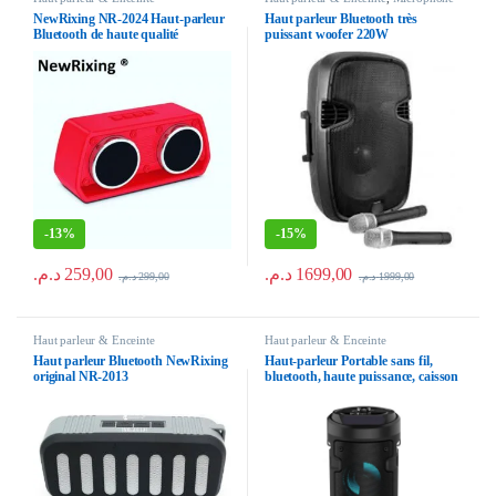
NewRixing NR-2024 Haut-parleur
Haut parleur Bluetooth très
Bluetooth de haute qualité
puissant woofer 220W
-
13%
-
15%
د.م.
259,00
د.م.
1699,00
د.م.
299,00
د.م.
1999,00
Haut parleur & Enceinte
Haut parleur & Enceinte
Haut parleur Bluetooth NewRixing
Haut-parleur Portable sans fil,
original NR-2013
bluetooth, haute puissance, caisson
de basses, radio FM, haut-parleur
d’extérieur, K, chanson, support
USB carte memoire