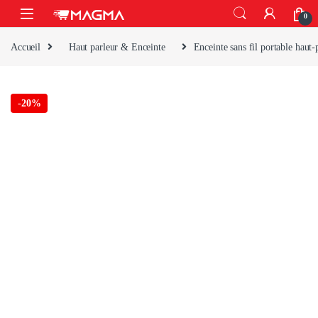
Skip to navigation
Skip to content
Open
0
Accueil
Haut parleur & Enceinte
Enceinte sans fil portable hau
-
20%