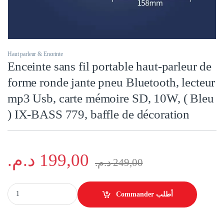
Haut parleur & Enceinte
Enceinte sans fil portable haut-parleur de
forme ronde jante pneu Bluetooth, lecteur
mp3 Usb, carte mémoire SD, 10W, ( Bleu
) IX-BASS 779, baffle de décoration
د.م.
199,00
د.م.
249,00
Enceinte sans fil portable haut-parleur de forme ronde jante pneu Bluet
Commander أطلب