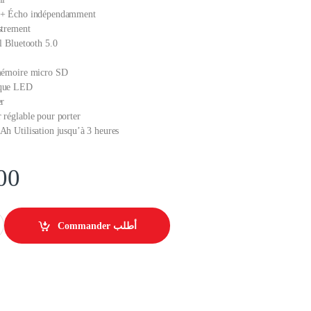
 + Écho indépendamment
strement
l Bluetooth 5.0
 mémoire micro SD
ique LED
er
 réglable pour porter
Ah Utilisation jusqu’à 3 heures
00
h portable Konfulon 15W 2400mAh avec microphone sans fil et télécomma
Commander أطلب