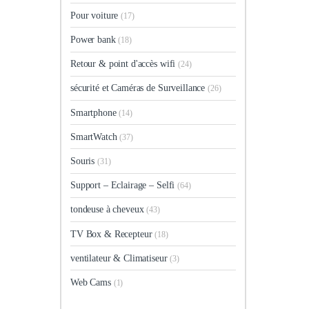
Pour voiture
(17)
Power bank
(18)
Retour & point d'accès wifi
(24)
sécurité et Caméras de Surveillance
(26)
Smartphone
(14)
SmartWatch
(37)
Souris
(31)
Support – Eclairage – Selfi
(64)
tondeuse à cheveux
(43)
TV Box & Recepteur
(18)
ventilateur & Climatiseur
(3)
Web Cams
(1)