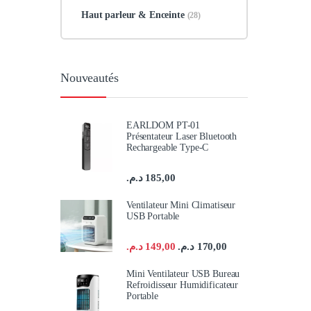
Haut parleur & Enceinte
(28)
Nouveautés
EARLDOM PT-01
Présentateur Laser Bluetooth
Rechargeable Type-C
د.م.
185,00
Ventilateur Mini Climatiseur
USB Portable
د.م.
149,00
د.م.
170,00
Mini Ventilateur USB Bureau
Refroidisseur Humidificateur
Portable