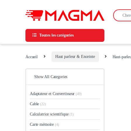
Skip to navigation
Skip to content
Search for
Toutes les catégories
Accueil
Haut parleur & Enceinte
Haut-parle
Show All Categories
Adaptateur et Convertisseur
(49)
Cable
(22)
Calculatrice scientifique
(1)
Carte mémoire
(4)