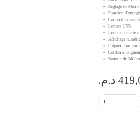
Réglage de Micro
Fonction d’enregi
Connection sans fi
Lecture USB
Lecteur de carte
Affichage numér
Poignet pour port
Cordon à longueur
Batterie de 2400m
د.م.
419,
Haut-parleur Bluetoot