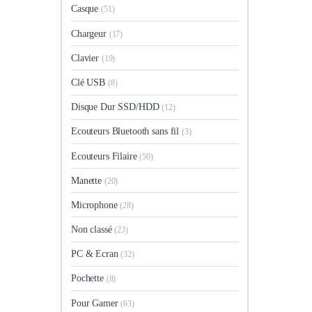
Casque
(51)
Chargeur
(17)
Clavier
(19)
Clé USB
(8)
Disque Dur SSD/HDD
(12)
Ecouteurs Bluetooth sans fil
(3)
Ecouteurs Filaire
(50)
Manette
(20)
Microphone
(28)
Non classé
(23)
PC & Ecran
(32)
Pochette
(8)
Pour Gamer
(63)