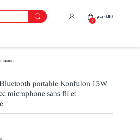
My Account
د.م.
0,00
0
écommande
 Bluetooth portable Konfulon 15W
 microphone sans fil et
e
il