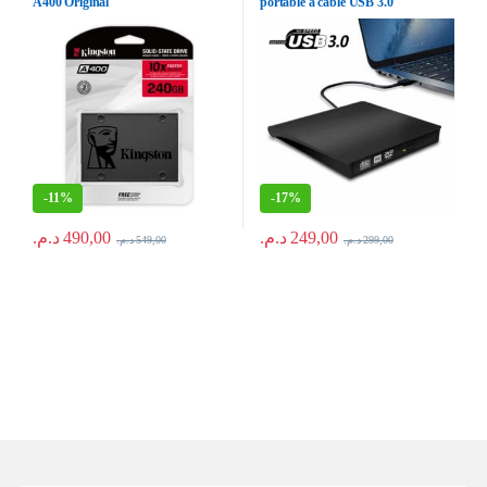
A400 Original
portable à cable USB 3.0
-
11%
-
17%
د.م.
490,00
د.م.
249,00
د.م.
549,00
د.م.
299,00