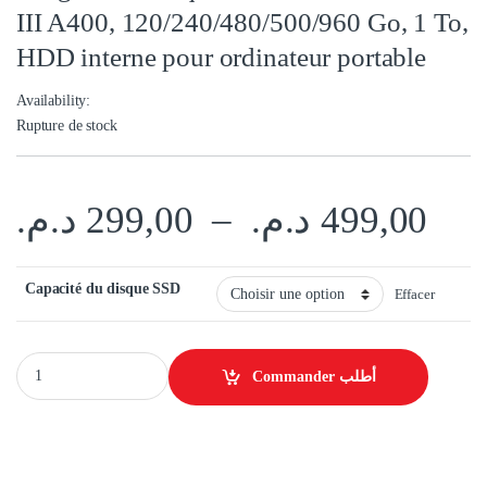
III A400, 120/240/480/500/960 Go, 1 To,
HDD interne pour ordinateur portable
Availability:
Rupture de stock
د.م.
299,00
–
د.م.
499,00
Capacité du disque SSD
Effacer
Kingston – Disque dur SSD 2,5" SATA III A400, 120/240/480/500/960 Go,
Commander أطلب