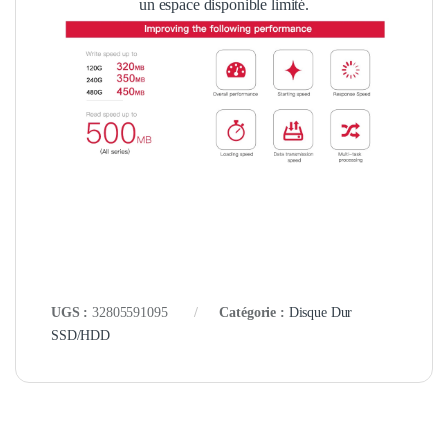
un espace disponible limité.
UGS :
32805591095
Catégorie :
Disque Dur
SSD/HDD