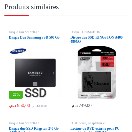
Produits similaires
Disque Dur SSD/HDD
Disque Dur SSD/HDD
Disque Dur Samsung SSD 500 Go
Disque dur SSD KINGSTON A400
480GO
-
27%
د.م.
950,00
د.م.
749,00
د.م.
1300,00
Disque Dur SSD/HDD
PC & Ecran
,
Adaptateur et
Convertisseur
,
Disque Dur SSD/HDD
Disque dur SSD Kingston 240 Go
Lecteur de DVD externe pour PC