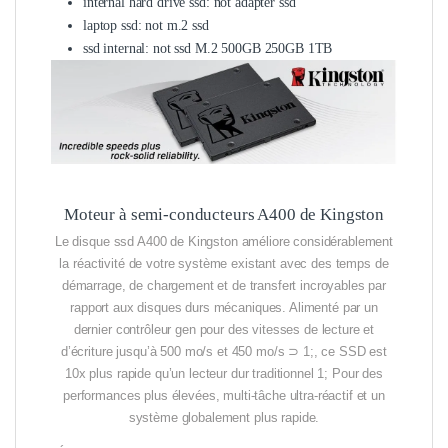
internal hard drive ssd:
not adapter ssd
laptop ssd:
not m.2 ssd
ssd internal:
not ssd M.2 500GB 250GB 1TB
Moteur à semi-conducteurs A400 de Kingston
Le disque ssd A400 de Kingston améliore considérablement
la réactivité de votre système existant avec des temps de
démarrage, de chargement et de transfert incroyables par
rapport aux disques durs mécaniques. Alimenté par un
dernier contrôleur gen pour des vitesses de lecture et
d’écriture jusqu’à 500 mo/s et 450 mo/s ⊃ 1;, ce SSD est
10x plus rapide qu’un lecteur dur traditionnel 1; Pour des
performances plus élevées, multi-tâche ultra-réactif et un
système globalement plus rapide.