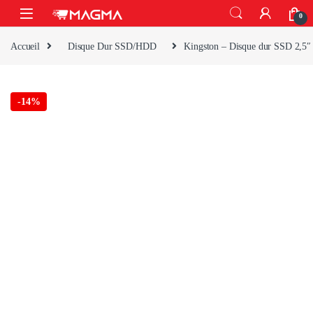
Skip to navigation
Skip to content
Open
0
Accueil
Disque Dur SSD/HDD
Kingston – Disque dur SSD 2,5″ 
-
14%