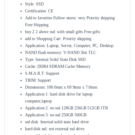
Style:
SSD
Certification:
CE
Add to favorites Follow stores:
very Priority shipping
Free Shipping
buy 2 2 above ssd:
with small gifts Free gifts
add to Shopping Cart:
Priority shipping
Application:
Laptop, Server, Computer, PC, Desktop
NAND flash memory:
V-NAND 3bit TLC
Type:
Internal Solid State Disk SSD
Cache:
DDR4 SDRAM Cache Memory
S.M.A.R.T:
Support
TRIM:
Support
Dimensions:
100.0mm x 69.9mm x 7.0mm
Application 1:
hard disk drive for laptop
computer,laptop
Application 2:
no ssd 128GB 256GB 512GB 1TB
Application 3:
no ssd 250GB 500GB
ssd disk:
Internal solid state hard drive
hard disk ssd:
not external ssd drive