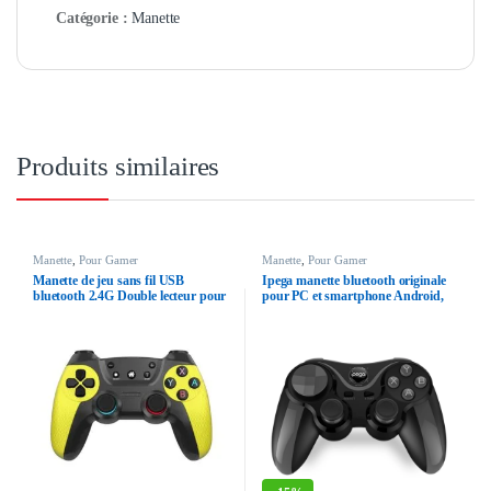
Catégorie :
Manette
Produits similaires
Manette
,
Pour Gamer
Manette
,
Pour Gamer
Manette de jeu sans fil USB
Ipega manette bluetooth originale
bluetooth 2.4G Double lecteur pour
pour PC et smartphone Android,
PC, smartphone Android, Smart
ios, TV Box
TV Box et tablette Android, non
rechargeable controller