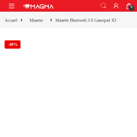
Skip to navigation
Skip to content
Open
0
Accueil
Manette
Manette Bluetooth 3.0 Gamepad X3
-
40%