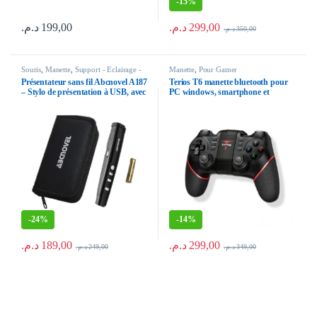
-
15%
د.م.
299,00
د.م.
199,00
د.م.
350,00
Souris
,
Manette
,
Support - Eclairage -
Manette
,
Pour Gamer
Selfi
Présentateur sans fil Abcnovel A187
Terios T6 manette bluetooth pour
– Stylo de présentation à USB, avec
PC windows, smartphone et
laser rouge pour présentation
tablette Android, Android TV box
powerpoint sur PC
et Smart TV, PlayStation 3
-
24%
-
14%
د.م.
189,00
د.م.
299,00
د.م.
249,00
د.م.
349,00