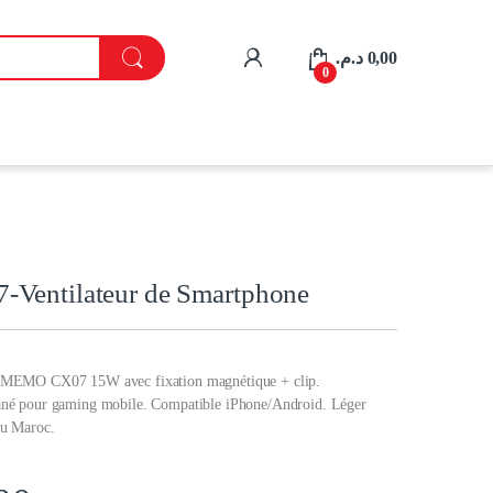
My Account
د.م.
0,00
0
entilateur de Smartphone
e MEMO CX07 15W avec fixation magnétique + clip.
tané pour gaming mobile. Compatible iPhone/Android. Léger
au Maroc.