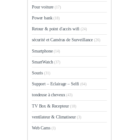
Pour voiture
(17)
Power bank
(18)
Retour & point d'accès wifi
(24)
sécurité et Caméras de Surveillance
(26)
Smartphone
(14)
SmartWatch
(37)
Souris
(31)
Support – Eclairage – Selfi
(64)
tondeuse à cheveux
(43)
TV Box & Recepteur
(18)
ventilateur & Climatiseur
(3)
Web Cams
(1)