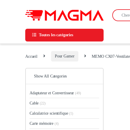
Skip to navigation
Skip to content
Search for
Toutes les catégories
Accueil
Pour Gamer
MEMO CX07-Ventilateu
Show All Categories
Adaptateur et Convertisseur
(49)
Cable
(22)
Calculatrice scientifique
(1)
Carte mémoire
(4)