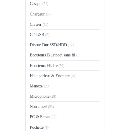
Casque
(51)
Chargeur
(17)
Clavier
(19)
Clé USB
(8)
Disque Dur SSD/HDD
(12)
Ecouteurs Bluetooth sans fil
(3)
Ecouteurs Filaire
(50)
Haut parleur & Enceinte
(28)
Manette
(20)
Microphone
(28)
Non classé
(23)
PC & Ecran
(32)
Pochette
(8)