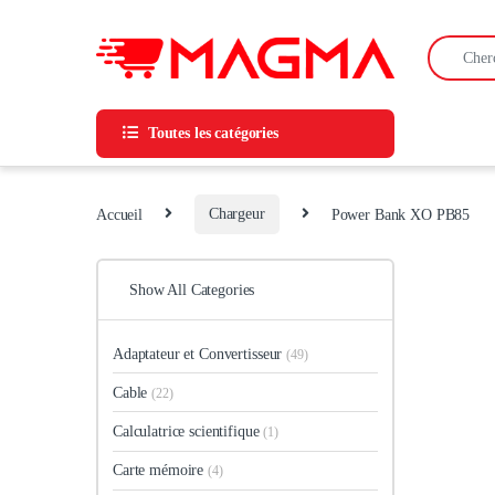
Skip to navigation
Skip to content
Search for
Toutes les catégories
Accueil
Chargeur
Power Bank XO PB85
Show All Categories
Adaptateur et Convertisseur
(49)
Cable
(22)
Calculatrice scientifique
(1)
Carte mémoire
(4)