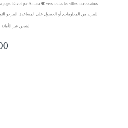
a page. Envoi par Amana 🕊️ vers toutes les villes maroccaines
للمزيد من المعلومات, أو الحصول على المساعدة, المرجو الت
الشحن عبر الأمانة 
00