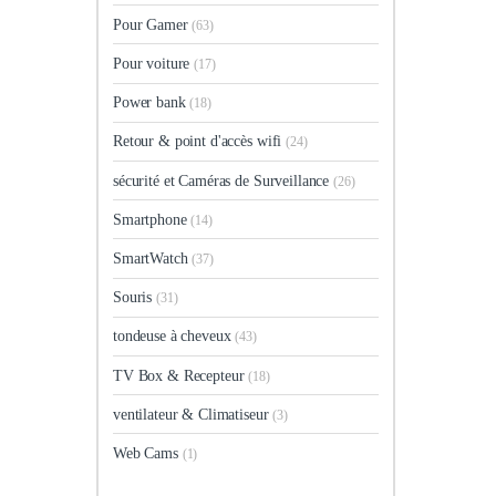
Pour Gamer
(63)
Pour voiture
(17)
Power bank
(18)
Retour & point d'accès wifi
(24)
sécurité et Caméras de Surveillance
(26)
Smartphone
(14)
SmartWatch
(37)
Souris
(31)
tondeuse à cheveux
(43)
TV Box & Recepteur
(18)
ventilateur & Climatiseur
(3)
Web Cams
(1)