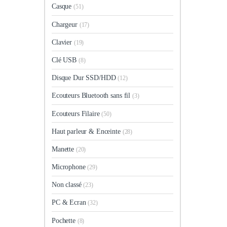
Casque
(51)
Chargeur
(17)
Clavier
(19)
Clé USB
(8)
Disque Dur SSD/HDD
(12)
Ecouteurs Bluetooth sans fil
(3)
Ecouteurs Filaire
(50)
Haut parleur & Enceinte
(28)
Manette
(20)
Microphone
(29)
Non classé
(23)
PC & Ecran
(32)
Pochette
(8)