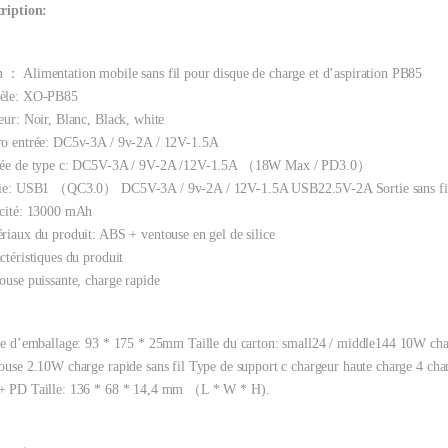
ription:
： Alimentation mobile sans fil pour disque de charge et d’aspiration PB85
èle: XO-PB85
eur: Noir, Blanc
, Black, white
o entrée: DC5v-3A / 9v-2A / 12V-1.5A
rée de type c: DC5V-3A / 9V-2A /12V-1.5A （18W Max / PD3.0）
tie: USB1 （QC3.0） DC5V-3A / 9v-2A / 12V-1.5A USB22.5V-2A Sortie sans fi
cité: 13000 mAh
riaux du produit: ABS + ventouse en gel de silice
ctéristiques du produit
ouse puissante, charge rapide
le d’emballage: 93 * 175 * 25mm Taille du carton: small24 / middle144 10W cha
ouse 2.10W charge rapide sans fil Type de support c chargeur haute charge 4 c
+ PD Taille: 136 * 68 * 14,4 mm （L * W * H).