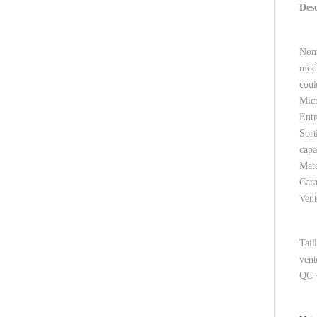
Desc
Nom 
mod
coul
Micr
Ent
Sor
capa
Maté
Cara
Vent
Tail
vent
QC 