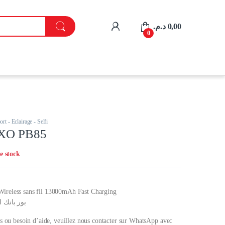
My Account
د.م.
0,00
0
rt - Eclairage - Selfi
 XO PB85
e stock
reless sans fil 13000mAh Fast Charging
بور بانك 
s ou besoin d’aide, veuillez nous contacter sur WhatsApp avec