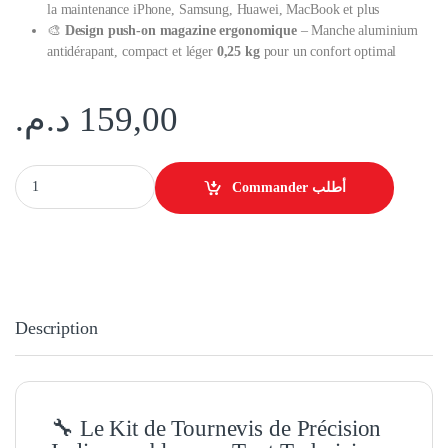
la maintenance iPhone, Samsung, Huawei, MacBook et plus
🎨
Design push-on magazine ergonomique
– Manche aluminium
antidérapant, compact et léger
0,25 kg
pour un confort optimal
د.م.
159,00
SUNSHINE SS-5118 Kit Tournevis Magnétique 25-en-1 Réparation | Pri
Commander أطلب
Description
🔧 Le Kit de Tournevis de Précision