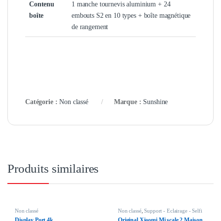
Contenu
1 manche tournevis aluminium + 24
boîte
embouts S2 en 10 types + boîte magnétique
de rangement
Catégorie :
Non classé
Marque :
Sunshine
Produits similaires
Non classé
Non classé
,
Support - Eclairage - Selfi
Display Port 4k
Original Xiaomi Mi scale 2 Maison