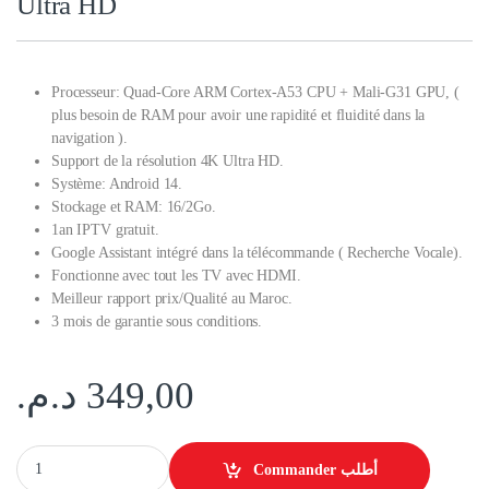
Ultra HD
Processeur: Quad-Core ARM Cortex-A53 CPU + Mali-G31 GPU, (
plus besoin de RAM pour avoir une rapidité et fluidité dans la
navigation ).
Support de la résolution 4K Ultra HD.
Système: Android 14.
Stockage et RAM: 16/2Go.
1an IPTV gratuit.
Google Assistant intégré dans la télécommande ( Recherche Vocale).
Fonctionne avec tout les TV avec HDMI.
Meilleur rapport prix/Qualité au Maroc.
3 mois de garantie sous conditions.
د.م.
349,00
TV Box Senic SC-500 Google TV – 4K Ultra HD quantity
Commander أطلب