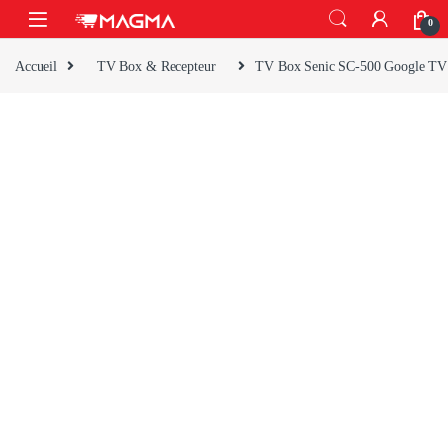
Skip to navigation
Skip to content
Open
0
Accueil
TV Box & Recepteur
TV Box Senic SC-500 Google TV