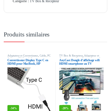
Catégorie :
TV Box & Recepteur
Produits similaires
Adaptateur et Convertisseur
,
Cable
,
PC
TV Box & Recepteur
,
Adaptateur et
& Ecran
,
TV Box & Recepteur
Convertisseur
,
Pour Gamer
,
Retour &
Convertisseur Display Type C en
AnyCast Dongle d’affichage wifi
point d'accès wifi
HDMI pour MacBook, HP
HDMI smartphone au TV
mirascreen
-
34%
-
20%