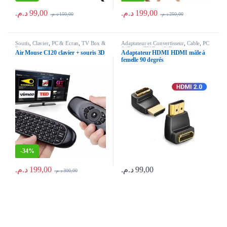
د.م.
99,00
د.م.
199,00
د.م.
150,00
د.م.
250,00
Souris
,
Clavier
,
PC & Ecran
,
TV Box &
Adaptateur et Convertisseur
,
Cable
,
PC
Recepteur
& Ecran
,
TV Box & Recepteur
Air Mouse C120 clavier + souris 3D
Adaptateur HDMI HDMI mâle à
femelle 90 degrés
-
34%
د.م.
199,00
د.م.
99,00
د.م.
300,00