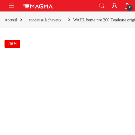
Skip to navigation
Skip to content
Open
0
Accueil
tondeuse à cheveux
WAHL home pro 200 Tondeuse origi
-
16%