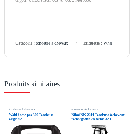
clipper, United states, U.S.A, USA, Morocco.
Catégorie :
tondeuse à cheveux
Étiquette :
Whal
Produits similaires
tondeuse à cheveux
tondeuse à cheveux
Wahl home pro 300 Tondeuse
Nikai NK-2214 Tondeuse à cheveux
originale
rechargeable en forme de T