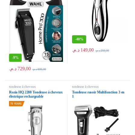
-
40%
د.م.
149,00
د.م.
250,00
-
9%
د.م.
729,00
د.م.
800,00
tondeuse à cheveux
tondeuse à cheveux
Rozia HQ 2208 Tondeuse à cheveux
Tondeuse rasoir Multifonction 3 en
électrique rechargeable
1
professionnelle, numérique et
réglable, LCD, 70 ans,
Rechargeable, 2020, Model USA