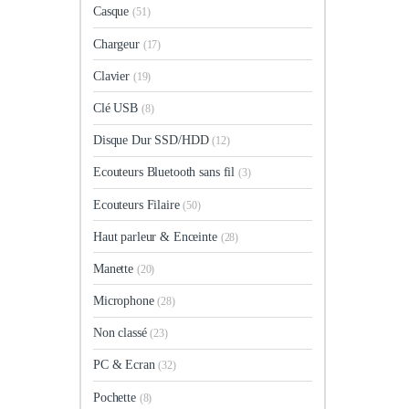
Casque
(51)
Chargeur
(17)
Clavier
(19)
Clé USB
(8)
Disque Dur SSD/HDD
(12)
Ecouteurs Bluetooth sans fil
(3)
Ecouteurs Filaire
(50)
Haut parleur & Enceinte
(28)
Manette
(20)
Microphone
(28)
Non classé
(23)
PC & Ecran
(32)
Pochette
(8)