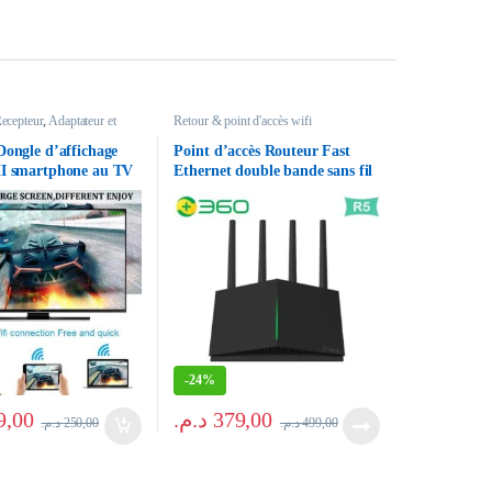
ecepteur
,
Adaptateur et
Retour & point d'accès wifi
ur
,
Pour Gamer
,
Retour &
 wifi
ongle d’affichage
Point d’accès Routeur Fast
I smartphone au TV
Ethernet double bande sans fil
n
360 R5 AC1200
-
24%
9,00
د.م.
379,00
د.م.
250,00
د.م.
499,00