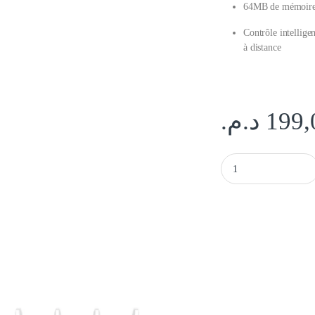
64MB de mémoire 
Contrôle intellige
à distance
د.م.
199,
Xiaomi mi Router 4C, 