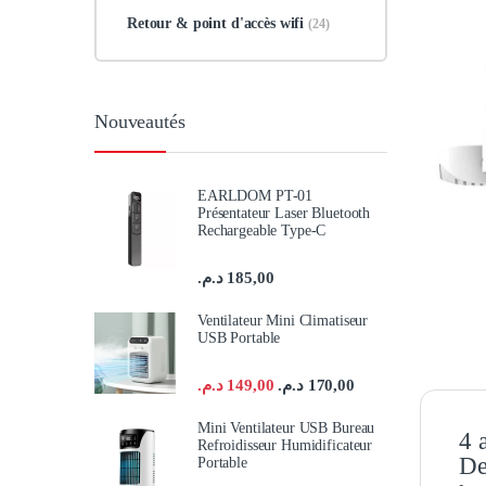
Retour & point d'accès wifi
(24)
Nouveautés
EARLDOM PT-01
Présentateur Laser Bluetooth
Rechargeable Type-C
د.م.
185,00
Ventilateur Mini Climatiseur
USB Portable
د.م.
149,00
د.م.
170,00
Mini Ventilateur USB Bureau
4 
Refroidisseur Humidificateur
De
Portable