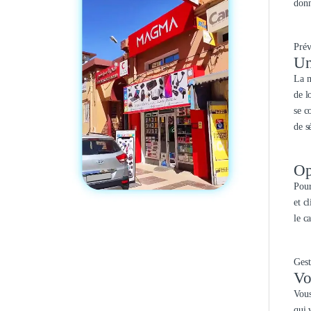
donn
Prév
Un
La m
de l
se c
de s
Op
Pour
et c
le c
Gest
Vo
Vous
qui 