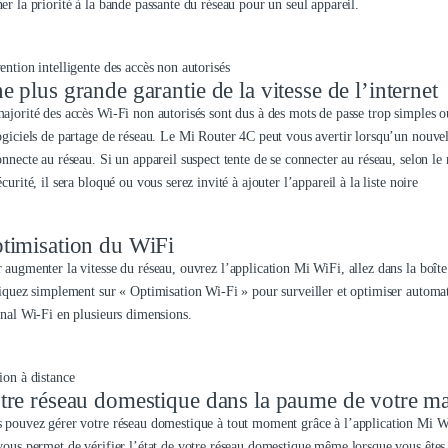
er la priorité à la bande passante du réseau pour un seul appareil.
ention intelligente des accès non autorisés
e plus grande garantie de la vitesse de l’internet
ajorité des accès Wi-Fi non autorisés sont dus à des mots de passe trop simples ou
ogiciels de partage de réseau. Le Mi Router 4C peut vous avertir lorsqu’un nouvel
onnecte au réseau. Si un appareil suspect tente de se connecter au réseau, selon le
écurité, il sera bloqué ou vous serez invité à ajouter l’appareil à la liste noire
timisation du WiFi
 augmenter la vitesse du réseau, ouvrez l’application Mi WiFi, allez dans la boîte 
liquez simplement sur « Optimisation Wi-Fi » pour surveiller et optimiser autom
anal Wi-Fi en plusieurs dimensions.
ion à distance
tre réseau domestique dans la paume de votre m
 pouvez gérer votre réseau domestique à tout moment grâce à l’application Mi W
vous permet de vérifier l’état de votre réseau domestique même lorsque vous êtes