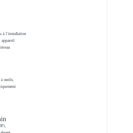
 à l’installation
 appareil
 niveau
à outils,
atiquement
ain
iFi,
 absent