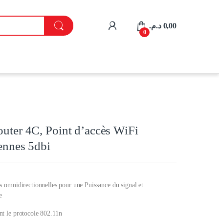
My Account
د.م.
0,00
0
uter 4C, Point d’accès WiFi
ennes 5dbi
s omnidirectionnelles pour une Puissance du signal et
e
nt le protocole 802.11n