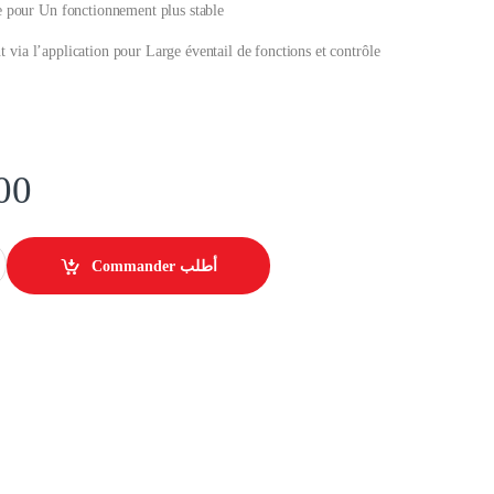
pour Un fonctionnement plus stable
nt via l’application pour Large éventail de fonctions et contrôle
00
Point d'accès WiFi 2.4Ghz 4 antennes 5dbi quantity
Commander أطلب