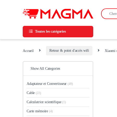
Skip to navigation
Skip to content
Search for
Toutes les catégories
Accueil
Retour & point d'accès wifi
Xiaomi 
Show All Categories
Adaptateur et Convertisseur
(49)
Cable
(22)
Calculatrice scientifique
(1)
Carte mémoire
(4)