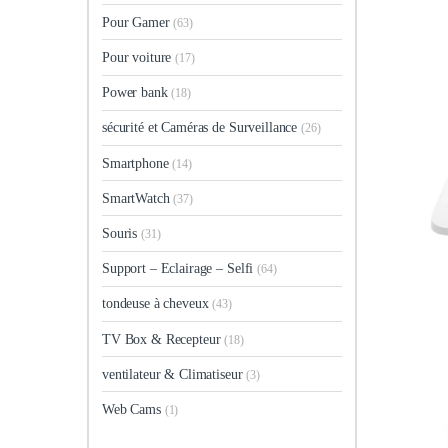
Pour Gamer
(63)
Pour voiture
(17)
Power bank
(18)
sécurité et Caméras de Surveillance
(26)
Smartphone
(14)
SmartWatch
(37)
Souris
(31)
Support – Eclairage – Selfi
(64)
tondeuse à cheveux
(43)
TV Box & Recepteur
(18)
ventilateur & Climatiseur
(3)
Web Cams
(1)