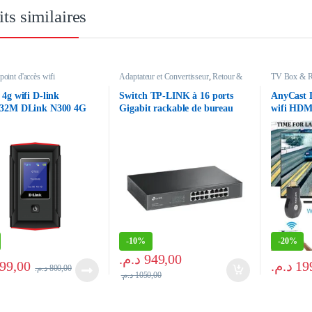
ts similaires
point d'accès wifi
Adaptateur et Convertisseur
,
Retour &
TV Box & R
point d'accès wifi
Convertisse
point d'accès
g wifi D-link
Switch TP-LINK à 16 ports
AnyCast D
32M DLink N300 4G
Gigabit rackable de bureau
wifi HDM
h (jusqu’à 12 heurs)
TL-SG1016D
mirascree
cran LCD
-
10%
-
20%
د.م.
949,00
99,00
د.م.
19
د.م.
800,00
د.م.
1050,00