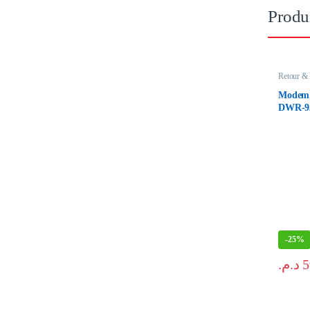
Produi
Retour & 
Modem 4
DWR‑9
3000 mA
avec é
-
25%
د.م.
5