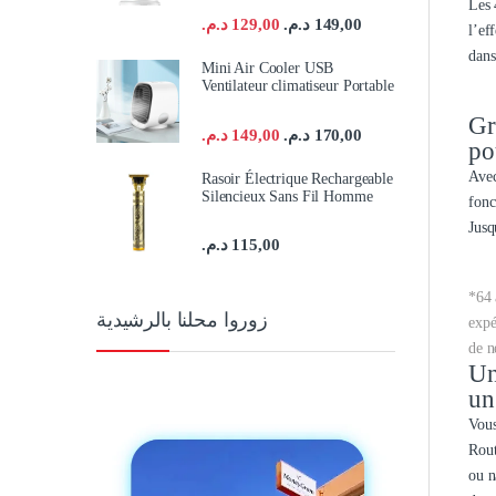
Les 
د.م.
129,00
د.م.
149,00
l’ef
dans
Mini Air Cooler USB
Ventilateur climatiseur Portable
Gr
د.م.
149,00
د.م.
170,00
po
Avec
Rasoir Électrique Rechargeable
Silencieux Sans Fil Homme
fonc
Jusq
د.م.
115,00
*64 
زوروا محلنا بالرشيدية
expé
de n
Un
un
Vous
Rout
ou n