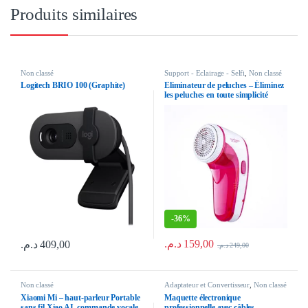
Produits similaires
Non classé
Support - Eclairage - Selfi
,
Non classé
Logitech BRIO 100 (Graphite)
Eliminateur de peluches – Éliminez
les peluches en toute simplicité
-
36%
د.م.
159,00
د.م.
409,00
د.م.
249,00
Non classé
Adaptateur et Convertisseur
,
Non classé
Xiaomi Mi – haut-parleur Portable
Maquette électronique
sans fil Xiao AI, commande vocale
professionnelle avec câbles