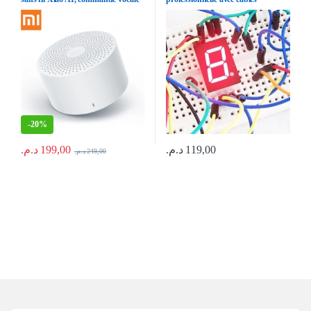
intelligente, mains libres, basses,
Mini musique, Original
-
20%
د.م.
199,00
د.م.
119,00
د.م.
249,00
Ce produit a plusieurs variations. Les options peuvent être choisies sur la p