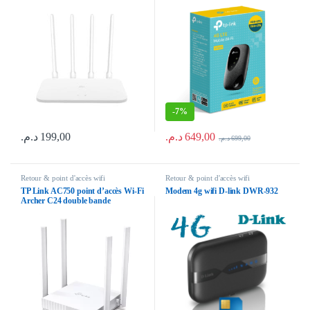
-
7%
د.م.
649,00
د.م.
199,00
د.م.
699,00
Retour & point d'accès wifi
Retour & point d'accès wifi
TP Link AC750 point d’accès Wi-Fi
Modem 4g wifi D-link DWR‑932
Archer C24 double bande