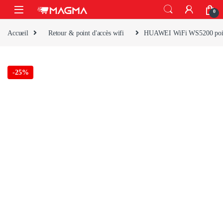
Skip to navigation
Skip to content
Open
0
Accueil
Retour & point d'accès wifi
HUAWEI WiFi WS5200 point
-
25%