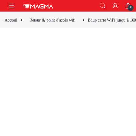
Skip to navigation
Skip to content
Open
0
Accueil
Retour & point d'accès wifi
Edup carte WiFi jusqu’à 10