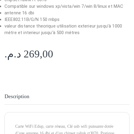
Compatible sur windows xp/vista/win 7/win 8/linux et MAC
antenne 16 dbi
IEEE802.11B/G/N 150 mbps
valeur distance theorique utilisation exterieur jusqu’à 1000
mètre et interieur jusqu’à 500 mètres
د.م.
269,00
Description
Carte WiFi Edup, carte réseau, Clé usb wifi puissante dotée
d’une antenne 16 dbi et d’un chipset ralink rt3070. Pratique