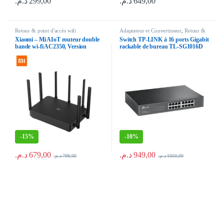
د.م.
299,00
د.م.
649,00
Retour & point d'accès wifi
Adaptateur et Convertisseur
,
Retour &
point d'accès wifi
Xiaomi – Mi AIoT routeur double
Switch TP-LINK à 16 ports Gigabit
bande wi-fi AC2350, Version
rackable de bureau TL-SG1016D
Gigabit, 2183Mbpsx, 128 mo,
amplificateur de Signal, répéteur
double bande
-
15%
-
10%
د.م.
679,00
د.م.
949,00
د.م.
799,00
د.م.
1050,00