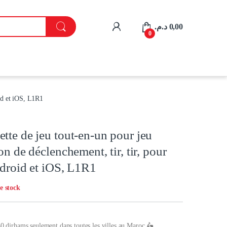
My Account
د.م.
0,00
0
id et iOS, L1R1
te de jeu tout-en-un pour jeu
n de déclenchement, tir, tir, pour
droid et iOS, L1R1
e stock
30 dirhams seulement dans toutes les villes au Maroc 🛵