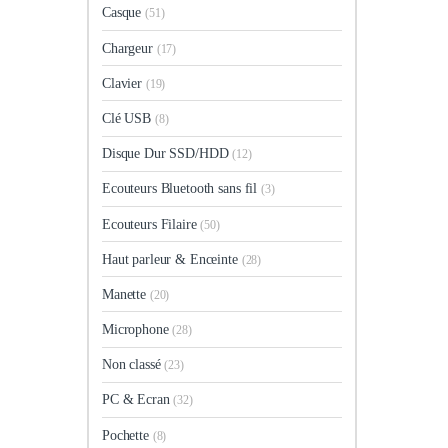
Casque
(51)
Chargeur
(17)
Clavier
(19)
Clé USB
(8)
Disque Dur SSD/HDD
(12)
Ecouteurs Bluetooth sans fil
(3)
Ecouteurs Filaire
(50)
Haut parleur & Enceinte
(28)
Manette
(20)
Microphone
(28)
Non classé
(23)
PC & Ecran
(32)
Pochette
(8)