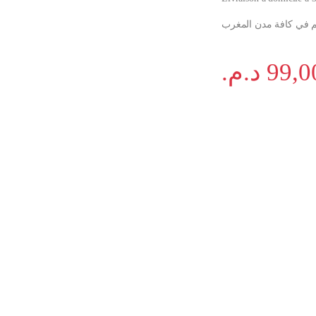
د.م.
99,0