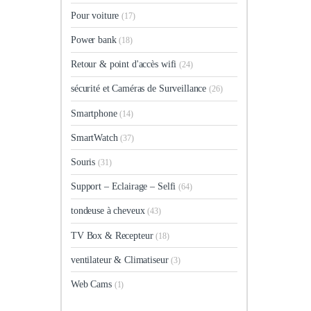
Pour voiture
(17)
Power bank
(18)
Retour & point d'accès wifi
(24)
sécurité et Caméras de Surveillance
(26)
Smartphone
(14)
SmartWatch
(37)
Souris
(31)
Support – Eclairage – Selfi
(64)
tondeuse à cheveux
(43)
TV Box & Recepteur
(18)
ventilateur & Climatiseur
(3)
Web Cams
(1)