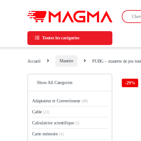
Skip to navigation
Skip to content
Search for
Toutes les catégories
Accueil
Manette
PUBG – manette de jeu tout-
Show All Categories
-
29%
Adaptateur et Convertisseur
(49)
Cable
(22)
Calculatrice scientifique
(1)
Carte mémoire
(4)