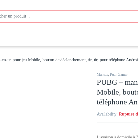
:
en-un pour jeu Mobile, bouton de déclenchement, tir, tir, pour téléphone Andro
Manette
,
Pour Gamer
PUBG – manet
Mobile, bouto
téléphone An
Availability:
Rupture d
Livraison à domicile à 