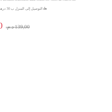
التوصيل إلى المنزل ب 30 درهم في كافة مدن المغرب 🛵
0
د.م.
139,00