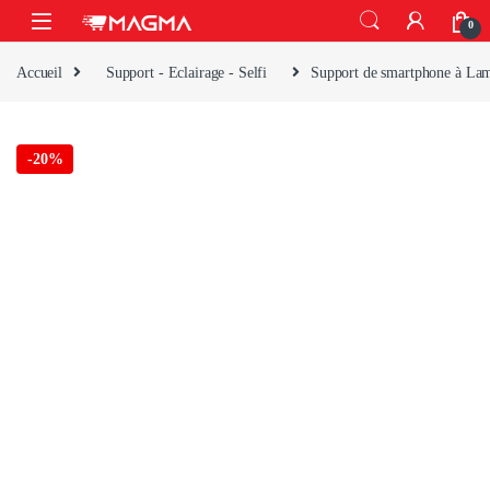
Skip to navigation
Skip to content
Open
0
Accueil
Support - Eclairage - Selfi
Support de smartphone à L
-
20%