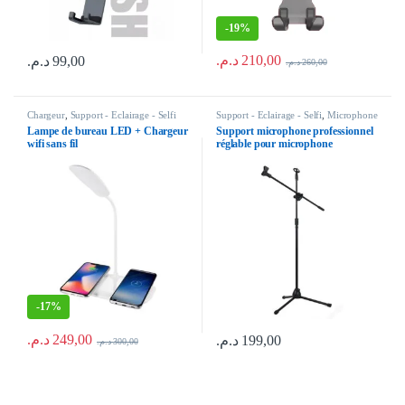
-
19%
د.م.
210,00
د.م.
99,00
د.م.
260,00
Ce produit a plusieurs variations. Les
Chargeur
,
Support - Eclairage - Selfi
Support - Eclairage - Selfi
,
Microphone
Lampe de bureau LED + Chargeur
Support microphone professionnel
wifi sans fil
réglable pour microphone
-
17%
د.م.
249,00
د.م.
199,00
د.م.
300,00